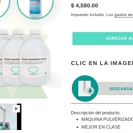
Precio
$ 4,580.00
habitual
Impuesto incluido. Los
gastos de
AGREGAR A
Agregando
el
CLIC EN LA IMAG
producto
a
tu
carrito
de
compra
Descripción del producto:
MÁQUINA PULVERIZAD
MEJOR EN CLASE